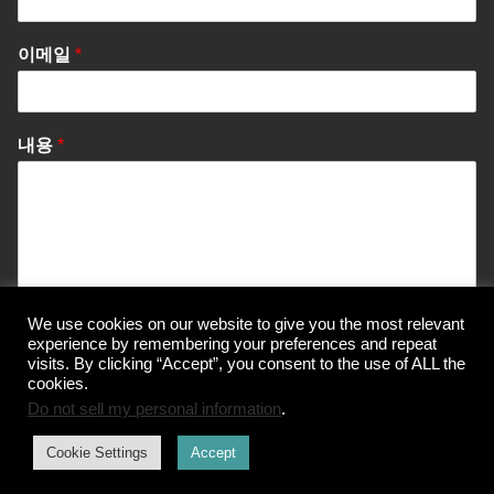
이메일
*
내용
*
We use cookies on our website to give you the most relevant
Send Message
experience by remembering your preferences and repeat
visits. By clicking “Accept”, you consent to the use of ALL the
cookies.
Do not sell my personal information
.
© Korea Information Center for The 3Rs
Cookie Settings
Accept
개인정보 처리방침
이용약관