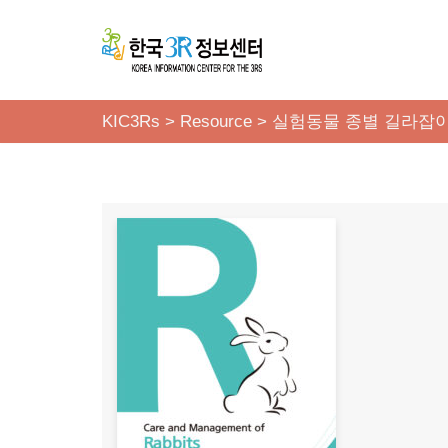
콘
텐
츠
KIC3Rs
>
Resource
>
실험동물 종별 길라잡
로
건
너
뛰
기