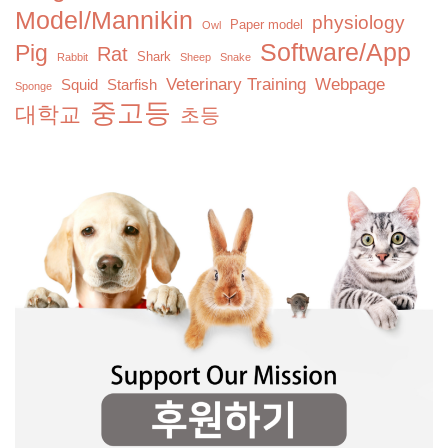
Model/Mannikin
physiology
Paper model
Owl
Software/App
Pig
Rat
Shark
Rabbit
Sheep
Snake
Veterinary Training
Webpage
Squid
Starfish
Sponge
중고등
대학교
초등