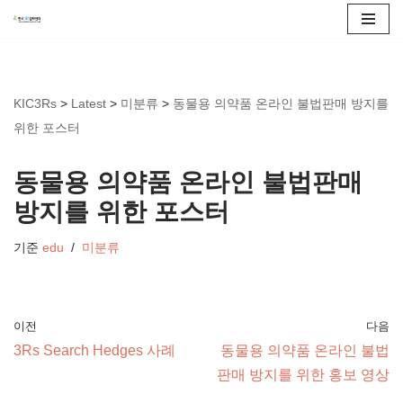
콘
텐
츠
KIC3Rs
>
Latest
>
미분류
>
동물용 의약품 온라인 불법판매 방지를
로
위한 포스터
건
너
동물용 의약품 온라인 불법판매
뛰
방지를 위한 포스터
기
기준
edu
미분류
이전
다음
3Rs Search Hedges 사례
동물용 의약품 온라인 불법
판매 방지를 위한 홍보 영상