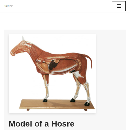
콘
텐
츠
로
건
너
뛰
기
Model of a Hosre