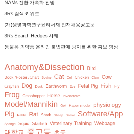
NAMs 전환 가속화 전망
3Rs 검색 키워드
(재)생명과학연구윤리서재 인재채용공고문
3Rs Search Hedges 사례
동물용 의약품 온라인 불법판매 방지를 위한 홍보 영상
Anatomy&Dissection
Bird
Cat
Cow
Book /Poster /Chart
Chicken
Bovine
Cell
Clam
Dog
Fish
Fetal Pig
Earthworm
Crayfish
Fly
Duck
Eye
Frog
Horse
Grasshopper
Invertebrate
Model/Mannikin
physiology
Paper model
Owl
Software/App
Pig
Rat
Shark
Rabbit
Sheep
Snake
Veterinary Training
Webpage
Squid
Starfish
Sponge
중고등
대학교
초등