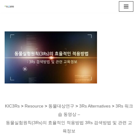
콘
텐
츠
로
건
너
뛰
기
KIC3Rs
>
Resource
>
동물대상연구
>
3Rs Alternatives
>
3Rs 워크
숍 동영상 –
동물실험원칙(3Rs)의 효율적인 적용방법 3Rs 검색방법 및 관련 교
육정보