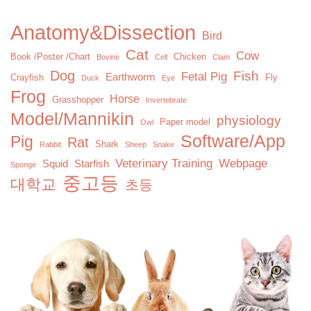
Anatomy&Dissection
Bird
Cat
Cow
Book /Poster /Chart
Chicken
Bovine
Cell
Clam
Dog
Fish
Fetal Pig
Earthworm
Crayfish
Fly
Duck
Eye
Frog
Horse
Grasshopper
Invertebrate
Model/Mannikin
physiology
Paper model
Owl
Software/App
Pig
Rat
Shark
Rabbit
Sheep
Snake
Veterinary Training
Webpage
Squid
Starfish
Sponge
중고등
대학교
초등