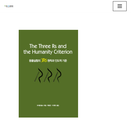
콘
텐
츠
로
건
너
뛰
기