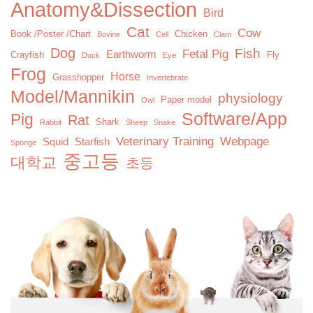
Anatomy&Dissection
Bird
Cat
Cow
Book /Poster /Chart
Chicken
Bovine
Cell
Clam
Dog
Fish
Fetal Pig
Earthworm
Crayfish
Fly
Duck
Eye
Frog
Horse
Grasshopper
Invertebrate
Model/Mannikin
physiology
Paper model
Owl
Software/App
Pig
Rat
Shark
Rabbit
Sheep
Snake
Veterinary Training
Webpage
Squid
Starfish
Sponge
중고등
대학교
초등