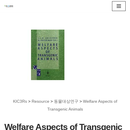
콘
텐
츠
로
건
너
뛰
기
KIC3Rs
>
Resource
>
동물대상연구
>
Welfare Aspects of
Transgenic Animals
Welfare Aspects of Transgenic