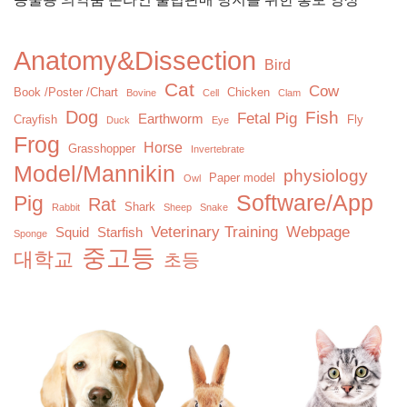
Anatomy&Dissection
Bird
Cat
Cow
Book /Poster /Chart
Chicken
Bovine
Cell
Clam
Dog
Fish
Fetal Pig
Earthworm
Crayfish
Fly
Duck
Eye
Frog
Horse
Grasshopper
Invertebrate
Model/Mannikin
physiology
Paper model
Owl
Software/App
Pig
Rat
Shark
Rabbit
Sheep
Snake
Veterinary Training
Webpage
Squid
Starfish
Sponge
중고등
대학교
초등