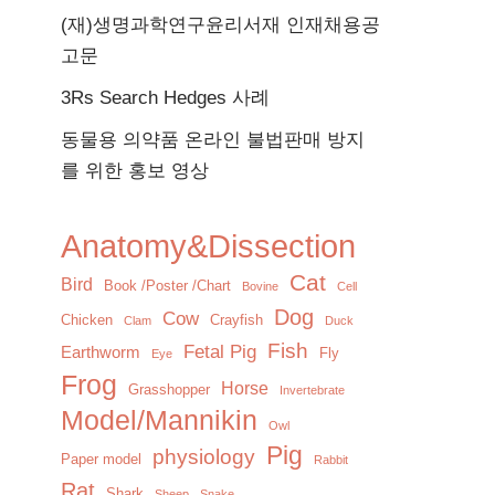
(재)생명과학연구윤리서재 인재채용공
고문
3Rs Search Hedges 사례
동물용 의약품 온라인 불법판매 방지
를 위한 홍보 영상
Anatomy&Dissection
Cat
Bird
Book /Poster /Chart
Bovine
Cell
Dog
Cow
Chicken
Crayfish
Clam
Duck
Fish
Fetal Pig
Earthworm
Fly
Eye
Frog
Horse
Grasshopper
Invertebrate
Model/Mannikin
Owl
Pig
physiology
Paper model
Rabbit
Rat
Shark
Sheep
Snake