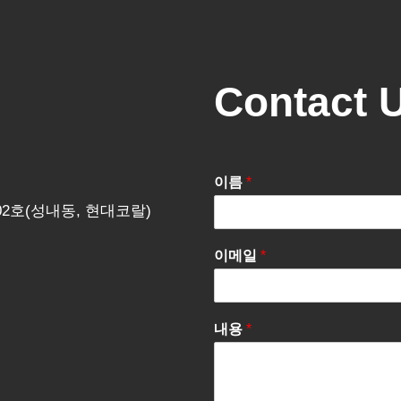
Contact 
이름
*
202호(성내동, 현대코랄)
이메일
*
내용
*