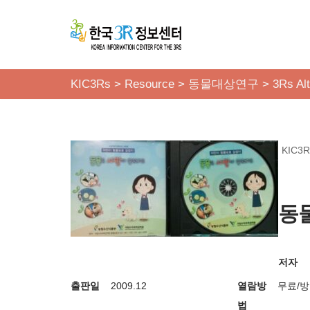
콘
텐
츠
KIC3Rs
>
Resource
>
동물대상연구
>
3Rs Alt
로
건
너
KIC3R
뛰
기
동
저자
출판일
2009.12
열람방
무료/
법