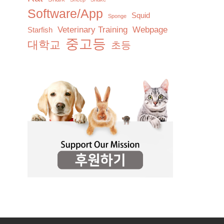
Software/App
Squid
Sponge
Veterinary Training
Webpage
Starfish
중고등
대학교
초등