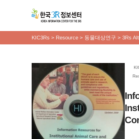
콘
텐
츠
KIC3Rs
>
Resource
>
동물대상연구
>
3Rs Alt
로
건
너
KI
뛰
Res
기
Inf
Ins
Co