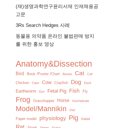
(재)생명과학연구윤리서재 인재채용공
고문
3Rs Search Hedges 사례
동물용 의약품 온라인 불법판매 방지
를 위한 홍보 영상
Anatomy&Dissection
Cat
Bird
Book /Poster /Chart
Bovine
Cell
Dog
Cow
Chicken
Crayfish
Clam
Duck
Fish
Fetal Pig
Earthworm
Fly
Eye
Frog
Horse
Grasshopper
Invertebrate
Model/Mannikin
Owl
Pig
physiology
Paper model
Rabbit
Rat
Shark
Sheep
Snake