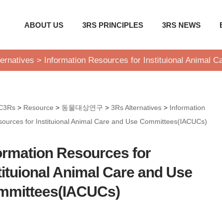
ABOUT US
3RS PRINCIPLES
3RS NEWS
ernatives
>
Information Resources for Instituional Animal
C3Rs
>
Resource
>
동물대상연구
>
3Rs Alternatives
>
Information
ources for Instituional Animal Care and Use Committees(IACUCs)
ormation Resources for
tituional Animal Care and Use
mmittees(IACUCs)