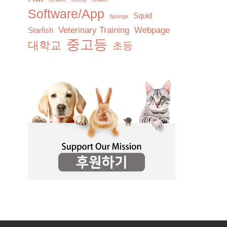
Software/App
Squid
Sponge
Veterinary Training
Webpage
Starfish
중고등
대학교
초등