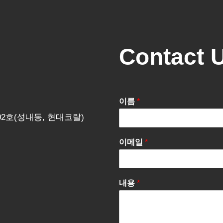
Contact 
이름
*
202호(성내동, 현대코랄)
이메일
*
내용
*