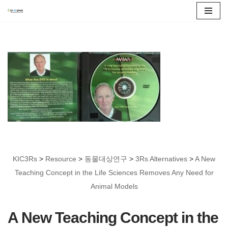
콘
텐
츠
로
건
너
뛰
기
KIC3Rs
>
Resource
>
동물대상연구
>
3Rs Alternatives
>
A New
Teaching Concept in the Life Sciences Removes Any Need for
Animal Models
A New Teaching Concept in the