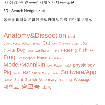
(재)생명과학연구윤리서재 인재채용공고문
3Rs Search Hedges 사례
동물용 의약품 온라인 불법판매 방지를 위한 홍보 영상
Anatomy&Dissection
Bird
Cat
Cow
Book /Poster /Chart
Chicken
Bovine
Cell
Clam
Dog
Fish
Fetal Pig
Earthworm
Crayfish
Fly
Duck
Eye
Frog
Horse
Grasshopper
Invertebrate
Model/Mannikin
physiology
Paper model
Owl
Software/App
Pig
Rat
Shark
Rabbit
Sheep
Snake
Veterinary Training
Webpage
Squid
Starfish
Sponge
중고등
대학교
초등