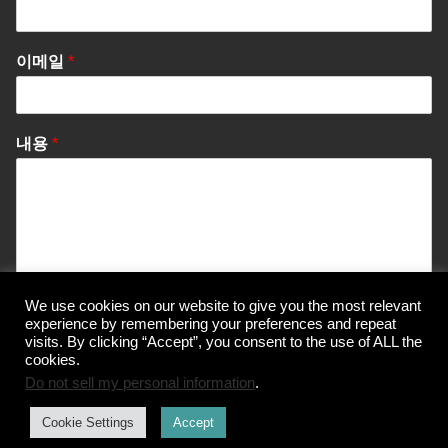
이메일
*
내용
*
We use cookies on our website to give you the most relevant
Send Message
experience by remembering your preferences and repeat
visits. By clicking “Accept”, you consent to the use of ALL the
cookies.
Do not sell my personal information
.
© Korea Information Center for The 3Rs
Cookie Settings
Accept
개인정보 처리방침
이용약관