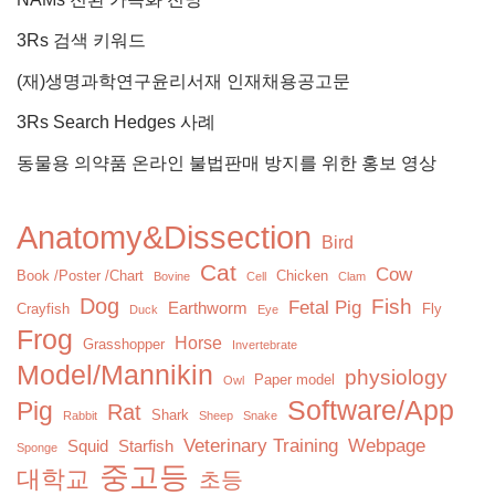
3Rs 검색 키워드
(재)생명과학연구윤리서재 인재채용공고문
3Rs Search Hedges 사례
동물용 의약품 온라인 불법판매 방지를 위한 홍보 영상
Anatomy&Dissection
Bird
Cat
Cow
Book /Poster /Chart
Chicken
Bovine
Cell
Clam
Dog
Fish
Fetal Pig
Earthworm
Crayfish
Fly
Duck
Eye
Frog
Horse
Grasshopper
Invertebrate
Model/Mannikin
physiology
Paper model
Owl
Software/App
Pig
Rat
Shark
Rabbit
Sheep
Snake
Veterinary Training
Webpage
Squid
Starfish
Sponge
중고등
대학교
초등