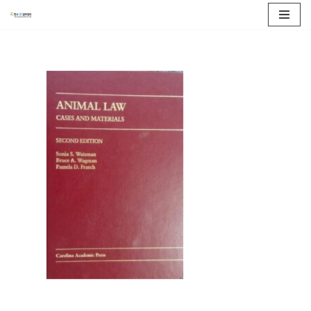
콘
텐
츠
로
건
너
뛰
기