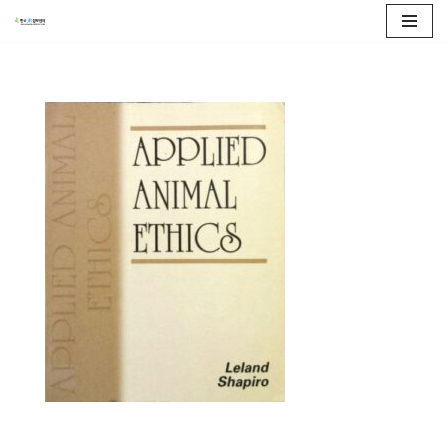
콘
텐
츠
로
건
너
뛰
기