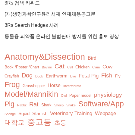
3Rs 검색 키워드
(재)생명과학연구윤리서재 인재채용공고문
3Rs Search Hedges 사례
동물용 의약품 온라인 불법판매 방지를 위한 홍보 영상
Anatomy&Dissection
Bird
Cat
Cow
Book /Poster /Chart
Chicken
Bovine
Cell
Clam
Dog
Fish
Fetal Pig
Earthworm
Crayfish
Fly
Duck
Eye
Frog
Horse
Grasshopper
Invertebrate
Model/Mannikin
physiology
Paper model
Owl
Software/App
Pig
Rat
Shark
Rabbit
Sheep
Snake
Veterinary Training
Webpage
Squid
Starfish
Sponge
중고등
대학교
초등