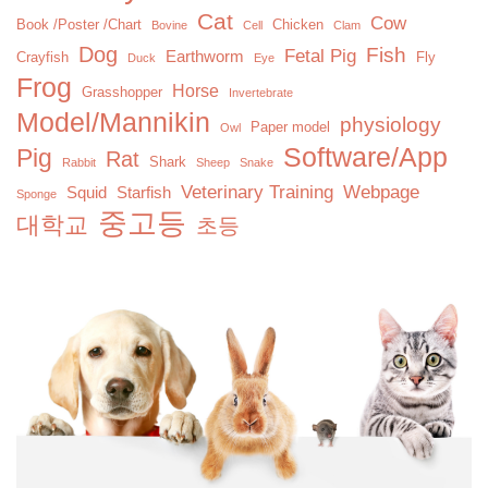
Cat
Cow
Book /Poster /Chart
Chicken
Bovine
Cell
Clam
Dog
Fish
Fetal Pig
Earthworm
Crayfish
Fly
Duck
Eye
Frog
Horse
Grasshopper
Invertebrate
Model/Mannikin
physiology
Paper model
Owl
Software/App
Pig
Rat
Shark
Rabbit
Sheep
Snake
Veterinary Training
Webpage
Squid
Starfish
Sponge
중고등
대학교
초등