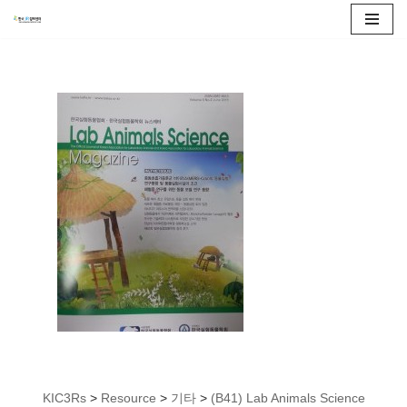
콘
텐
츠
로
건
너
뛰
기
KIC3Rs
>
Resource
>
기타
>
(B41) Lab Animals Science