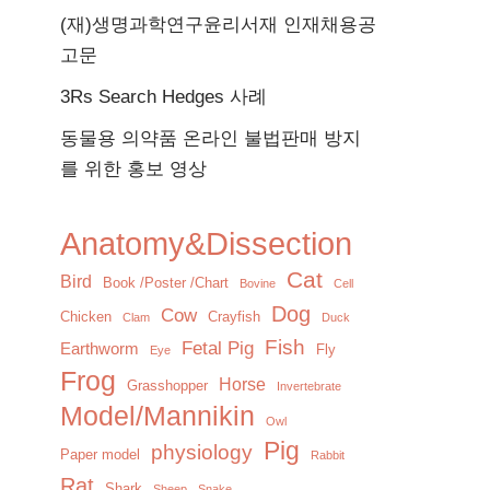
(재)생명과학연구윤리서재 인재채용공
고문
3Rs Search Hedges 사례
동물용 의약품 온라인 불법판매 방지
를 위한 홍보 영상
Anatomy&Dissection
Cat
Bird
Book /Poster /Chart
Bovine
Cell
Dog
Cow
Chicken
Crayfish
Clam
Duck
Fish
Fetal Pig
Earthworm
Fly
Eye
Frog
Horse
Grasshopper
Invertebrate
Model/Mannikin
Owl
Pig
physiology
Paper model
Rabbit
Rat
Shark
Sheep
Snake