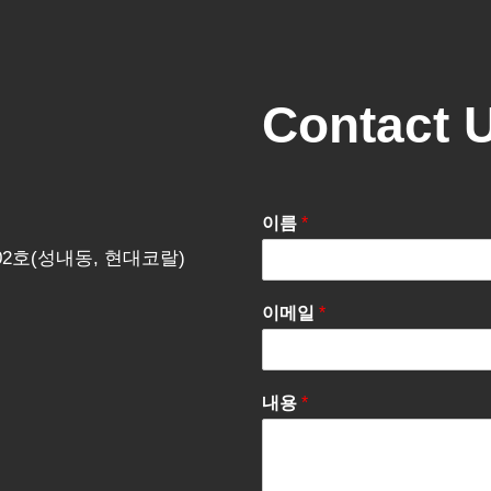
Contact 
이름
*
202호(성내동, 현대코랄)
이메일
*
내용
*