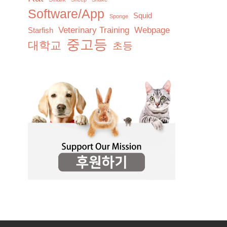
Software/App
Squid
Sponge
Veterinary Training
Webpage
Starfish
중고등
대학교
초등