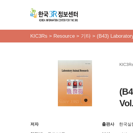
콘
텐
츠
KIC3Rs
>
Resource
>
기타
>
(B43) Laborator
로
건
너
KIC3R
뛰
기
(B4
Vol
저자
출판사
한국실