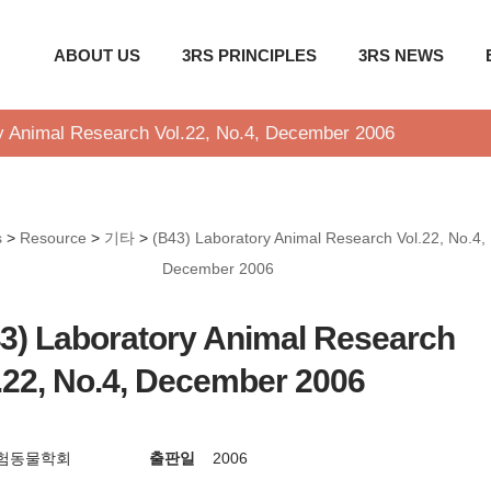
ABOUT US
3RS PRINCIPLES
3RS NEWS
y Animal Research Vol.22, No.4, December 2006
s
>
Resource
>
기타
>
(B43) Laboratory Animal Research Vol.22, No.4,
December 2006
3) Laboratory Animal Research
.22, No.4, December 2006
험동물학회
출판일
2006