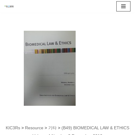
콘
텐
츠
로
건
너
뛰
기
KIC3Rs
>
Resource
>
기타
>
(B49) BIOMEDICAL LAW & ETHICS