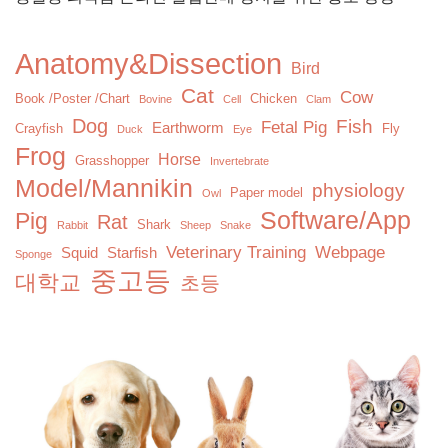
Anatomy&Dissection
Bird
Cat
Cow
Book /Poster /Chart
Chicken
Bovine
Cell
Clam
Dog
Fish
Fetal Pig
Earthworm
Crayfish
Fly
Duck
Eye
Frog
Horse
Grasshopper
Invertebrate
Model/Mannikin
physiology
Paper model
Owl
Software/App
Pig
Rat
Shark
Rabbit
Sheep
Snake
Veterinary Training
Webpage
Squid
Starfish
Sponge
중고등
대학교
초등