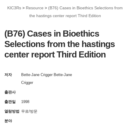
KIC3Rs
>
Resource
>
(B76) Cases in Bioethics Selections from
the hastings center report Third Edition
(B76) Cases in Bioethics
Selections from the hastings
center report Third Edition
저자
Bette-Jane Crigger Bette-Jane
Crigger
출판사
출판일
1998
열람방법
무료/방문
분야