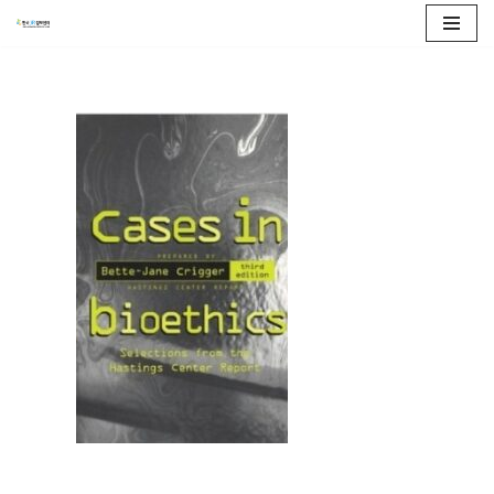
콘
텐
츠
로
건
너
뛰
기