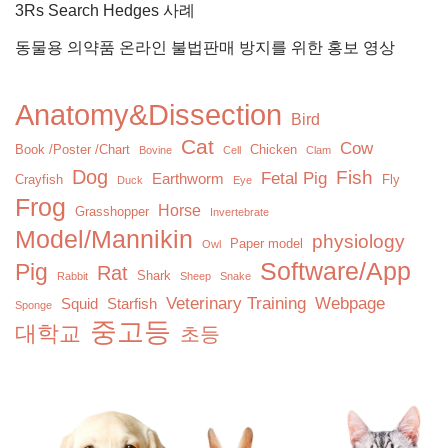
3Rs Search Hedges 사례
동물용 의약품 온라인 불법판매 방지를 위한 홍보 영상
Anatomy&Dissection
Bird
Cat
Cow
Book /Poster /Chart
Chicken
Bovine
Cell
Clam
Dog
Fish
Fetal Pig
Earthworm
Crayfish
Fly
Duck
Eye
Frog
Horse
Grasshopper
Invertebrate
Model/Mannikin
physiology
Paper model
Owl
Software/App
Pig
Rat
Shark
Rabbit
Sheep
Snake
Veterinary Training
Webpage
Squid
Starfish
Sponge
중고등
대학교
초등