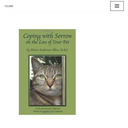
콘
텐
츠
로
건
너
뛰
기