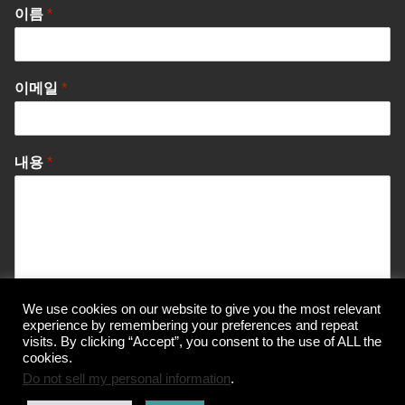
이름
*
이메일
*
내용
*
We use cookies on our website to give you the most relevant
Send Message
experience by remembering your preferences and repeat
visits. By clicking “Accept”, you consent to the use of ALL the
cookies.
Do not sell my personal information
.
© Korea Information Center for The 3Rs