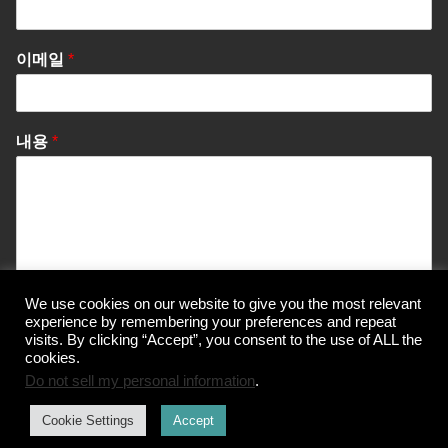
이메일
*
내용
*
We use cookies on our website to give you the most relevant
Send Message
experience by remembering your preferences and repeat
visits. By clicking “Accept”, you consent to the use of ALL the
cookies.
Do not sell my personal information
.
© Korea Information Center for The 3Rs
Cookie Settings
Accept
개인정보 처리방침
이용약관