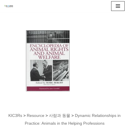
콘
텐
츠
로
건
너
뛰
기
KIC3Rs
>
Resource
>
사람과 동물
>
Dynamic Relationships in
Practice: Animals in the Helping Professions