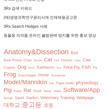
3Rs 검색 키워드
(재)생명과학연구윤리서재 인재채용공고문
3Rs Search Hedges 사례
동물용 의약품 온라인 불법판매 방지를 위한 홍보 영상
Anatomy&Dissection
Bird
Cat
Cow
Book /Poster /Chart
Chicken
Bovine
Cell
Clam
Dog
Fish
Fetal Pig
Earthworm
Crayfish
Fly
Duck
Eye
Frog
Horse
Grasshopper
Invertebrate
Model/Mannikin
physiology
Paper model
Owl
Software/App
Pig
Rat
Shark
Rabbit
Sheep
Snake
Veterinary Training
Webpage
Squid
Starfish
Sponge
중고등
대학교
초등