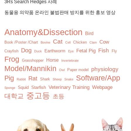
3Rs Search Hedges 사례
동물용 의약품 온라인 불법판매 방지를 위한 홍보 영상
Anatomy&Dissection
Bird
Cat
Cow
Book /Poster /Chart
Chicken
Bovine
Cell
Clam
Dog
Fish
Fetal Pig
Earthworm
Crayfish
Fly
Duck
Eye
Frog
Horse
Grasshopper
Invertebrate
Model/Mannikin
physiology
Paper model
Owl
Software/App
Pig
Rat
Shark
Rabbit
Sheep
Snake
Veterinary Training
Webpage
Squid
Starfish
Sponge
중고등
대학교
초등