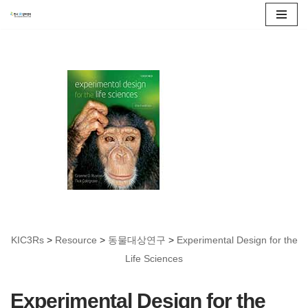
콘
텐
츠
로
건
너
뛰
기
KIC3Rs
>
Resource
>
동물대상연구
>
Experimental Design for the
Life Sciences
Experimental Design for the