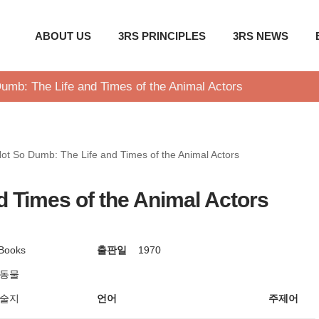
ABOUT US
3RS PRINCIPLES
3RS NEWS
umb: The Life and Times of the Animal Actors
ot So Dumb: The Life and Times of the Animal Actors
d Times of the Animal Actors
 Books
출판일
1970
 동물
학술지
언어
주제어