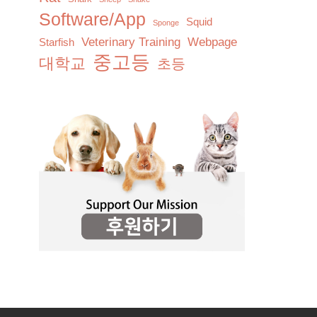
Software/App
Squid
Sponge
Veterinary Training
Webpage
Starfish
중고등
대학교
초등