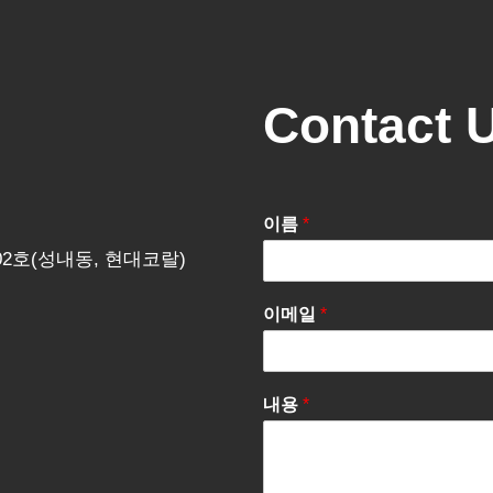
Contact 
이름
*
202호(성내동, 현대코랄)
이메일
*
내용
*