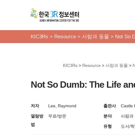
콘
텐
츠
KIC3Rs
>
Resource
>
사람과 동물
>
Not So D
로
건
너
KIC3Rs
>
Resource
>
사람과 동물
>
N
뛰
기
Not So Dumb: The Life an
저자
Lee, Raymond
출판사
Castle
열람방
무료/방문
분야
사람과
법
유형
도서/