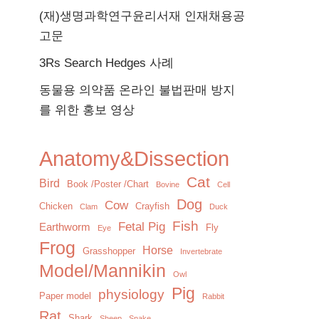
(재)생명과학연구윤리서재 인재채용공
고문
3Rs Search Hedges 사례
동물용 의약품 온라인 불법판매 방지
를 위한 홍보 영상
Anatomy&Dissection
Cat
Bird
Book /Poster /Chart
Bovine
Cell
Dog
Cow
Chicken
Crayfish
Clam
Duck
Fish
Fetal Pig
Earthworm
Fly
Eye
Frog
Horse
Grasshopper
Invertebrate
Model/Mannikin
Owl
Pig
physiology
Paper model
Rabbit
Rat
Shark
Sheep
Snake