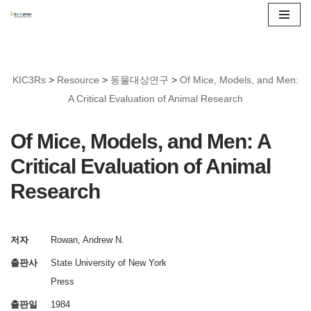
콘
텐
츠
KIC3Rs
>
Resource
>
동물대상연구
>
Of Mice, Models, and Men:
로
A Critical Evaluation of Animal Research
건
너
Of Mice, Models, and Men: A
뛰
Critical Evaluation of Animal
기
Research
저자
Rowan, Andrew N.
출판사
State University of New York
Press
출판일
1984