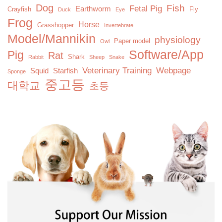
Dog
Fish
Fetal Pig
Earthworm
Crayfish
Fly
Duck
Eye
Frog
Horse
Grasshopper
Invertebrate
Model/Mannikin
physiology
Paper model
Owl
Software/App
Pig
Rat
Shark
Rabbit
Sheep
Snake
Veterinary Training
Webpage
Squid
Starfish
Sponge
중고등
대학교
초등