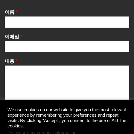
이름
*
이메일
*
내용
*
We use cookies on our website to give you the most relevant
Send Message
experience by remembering your preferences and repeat
visits. By clicking “Accept”, you consent to the use of ALL the
cookies.
Do not sell my personal information
.