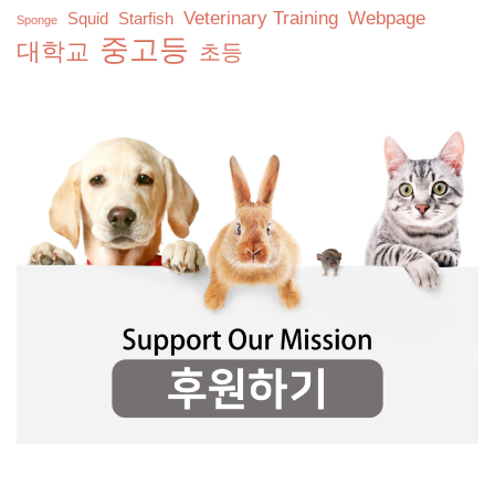
Veterinary Training
Webpage
Squid
Starfish
Sponge
중고등
대학교
초등