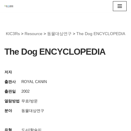
콘
텐
츠
KIC3Rs
>
Resource
>
동물대상연구
>
The Dog ENCYCLOPEDIA
로
건
The Dog ENCYCLOPEDIA
너
뛰
기
저자
출판사
ROYAL CANIN
출판일
2002
열람방법
무료/방문
분야
동물대상연구
유형
도서/학술지