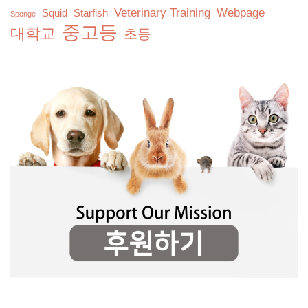
Veterinary Training
Webpage
Squid
Starfish
Sponge
중고등
대학교
초등