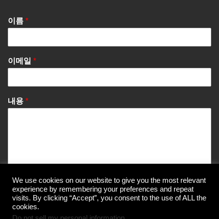
이름
*
이메일
*
내용
*
We use cookies on our website to give you the most relevant
Send Message
experience by remembering your preferences and repeat
visits. By clicking “Accept”, you consent to the use of ALL the
cookies.
Do not sell my personal information
.