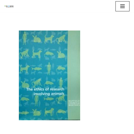
콘
텐
츠
로
건
너
뛰
기