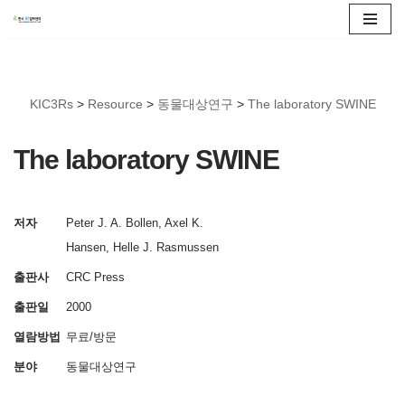
콘
텐
츠
KIC3Rs
>
Resource
>
동물대상연구
>
The laboratory SWINE
로
건
The laboratory SWINE
너
뛰
기
저자
Peter J. A. Bollen, Axel K.
Hansen, Helle J. Rasmussen
출판사
CRC Press
출판일
2000
열람방법
무료/방문
분야
동물대상연구