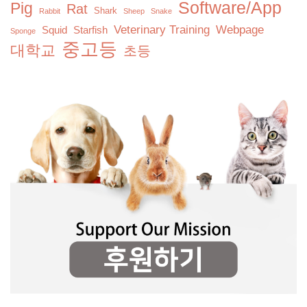
Software/App
Pig
Rat
Shark
Rabbit
Sheep
Snake
Veterinary Training
Webpage
Squid
Starfish
Sponge
중고등
대학교
초등