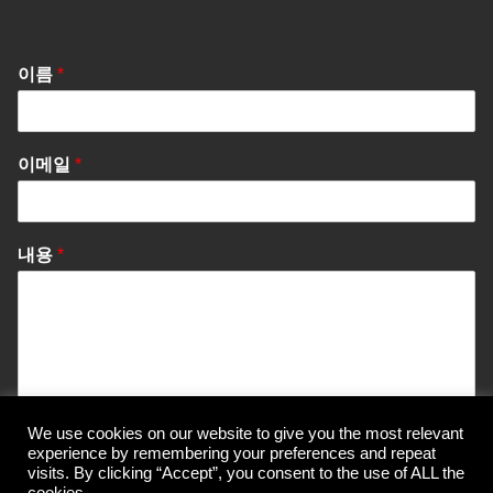
이름
*
이메일
*
내용
*
We use cookies on our website to give you the most relevant
Send Message
experience by remembering your preferences and repeat
visits. By clicking “Accept”, you consent to the use of ALL the