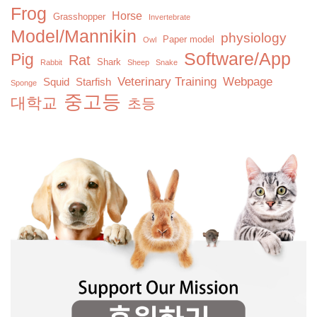
Frog
Horse
Grasshopper
Invertebrate
Model/Mannikin
physiology
Paper model
Owl
Software/App
Pig
Rat
Shark
Rabbit
Sheep
Snake
Veterinary Training
Webpage
Squid
Starfish
Sponge
중고등
대학교
초등