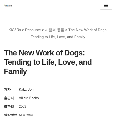
콘
텐
츠
KIC3Rs
>
Resource
>
사람과 동물
>
The New Work of Dogs:
로
Tending to Life, Love, and Family
건
너
The New Work of Dogs:
뛰
Tending to Life, Love, and
기
Family
저자
Katz, Jon
출판사
Villard Books
출판일
2003
열람방법
무료/방문