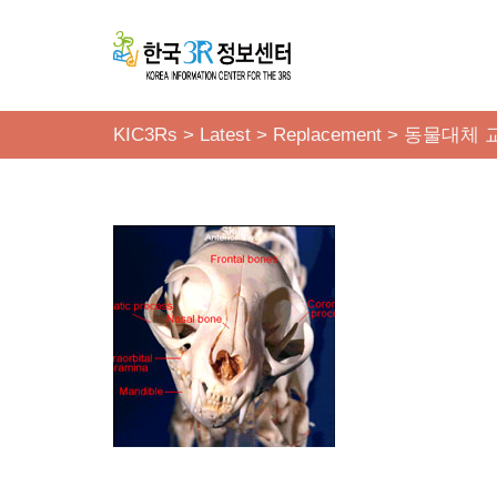
콘
텐
츠
KIC3Rs
>
Latest
>
Replacement
>
동물대체 
로
건
너
뛰
기