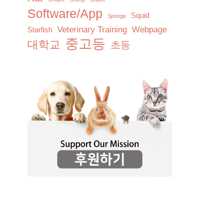
Software/App
Squid
Sponge
Veterinary Training
Webpage
Starfish
중고등
대학교
초등