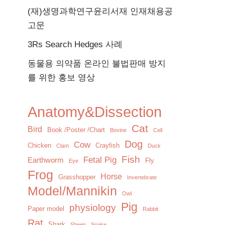
(재)생명과학연구윤리서재 인재채용공
고문
3Rs Search Hedges 사례
동물용 의약품 온라인 불법판매 방지
를 위한 홍보 영상
Anatomy&Dissection
Cat
Bird
Book /Poster /Chart
Bovine
Cell
Dog
Cow
Chicken
Crayfish
Clam
Duck
Fish
Fetal Pig
Earthworm
Fly
Eye
Frog
Horse
Grasshopper
Invertebrate
Model/Mannikin
Owl
Pig
physiology
Paper model
Rabbit
Rat
Shark
Sheep
Snake