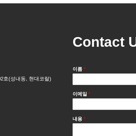
Contact 
이름
*
202호(성내동, 현대코랄)
이메일
*
내용
*