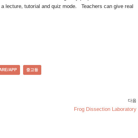
 a lecture, tutorial and quiz mode. Teachers can give real
ARE/APP
중고등
다음
Frog Dissection Laboratory