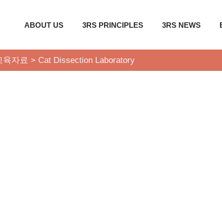
ABOUT US
3RS PRINCIPLES
3RS NEWS
교육자료
>
Cat Dissection Laboratory