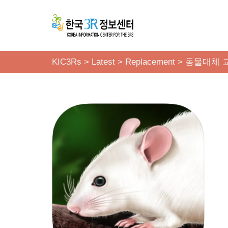
콘
텐
츠
KIC3Rs
>
Latest
>
Replacement
>
동물대체 
로
건
너
뛰
기