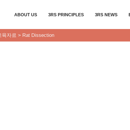
ABOUT US
3RS PRINCIPLES
3RS NEWS
교육자료
>
Rat Dissection