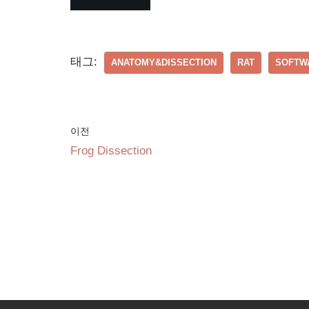
태그:
ANATOMY&DISSECTION
RAT
SOFTW
이전
Frog Dissection