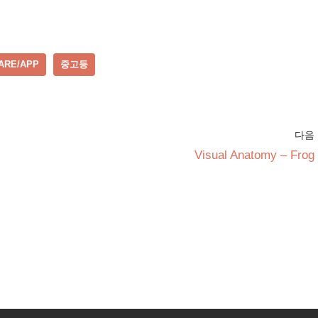
ARE/APP
중고등
다음
Visual Anatomy – Frog