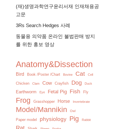
(재)생명과학연구윤리서재 인재채용공
고문
3Rs Search Hedges 사례
동물용 의약품 온라인 불법판매 방지
를 위한 홍보 영상
Anatomy&Dissection
Cat
Bird
Book /Poster /Chart
Bovine
Cell
Dog
Cow
Chicken
Crayfish
Clam
Duck
Fish
Fetal Pig
Earthworm
Fly
Eye
Frog
Horse
Grasshopper
Invertebrate
Model/Mannikin
Owl
Pig
physiology
Paper model
Rabbit
Rat
Shark
Sheep
Snake