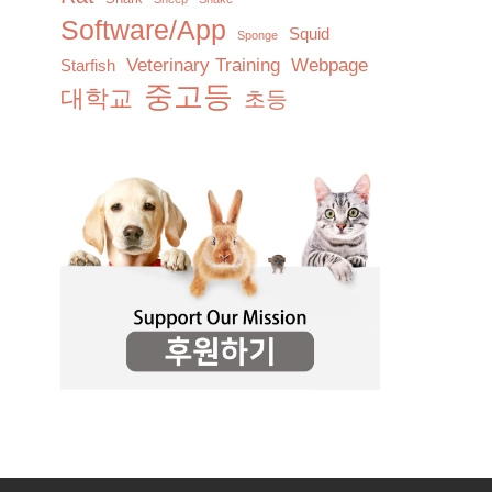
Software/App
Squid
Sponge
Veterinary Training
Webpage
Starfish
중고등
대학교
초등