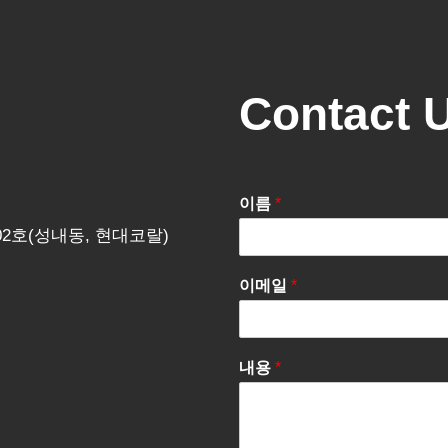
Contact 
이름
*
202호(성내동, 현대코랄)
이메일
*
내용
*