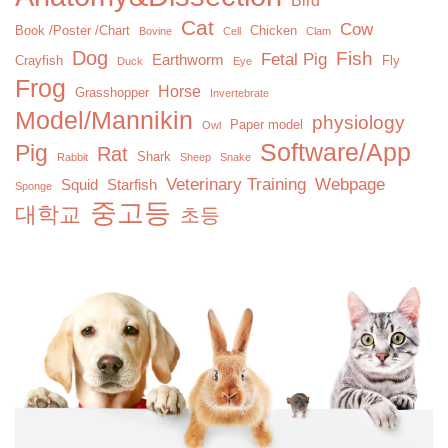
Bird
Cat
Cow
Book /Poster /Chart
Chicken
Bovine
Cell
Clam
Dog
Fish
Fetal Pig
Earthworm
Crayfish
Fly
Duck
Eye
Frog
Horse
Grasshopper
Invertebrate
Model/Mannikin
physiology
Paper model
Owl
Software/App
Pig
Rat
Shark
Rabbit
Sheep
Snake
Veterinary Training
Webpage
Squid
Starfish
Sponge
중고등
대학교
초등