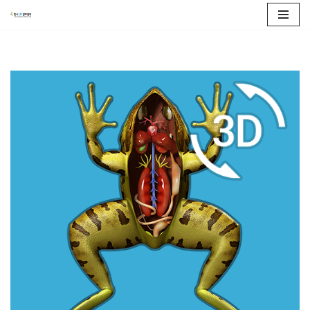
콘
텐
츠
로
건
너
뛰
기