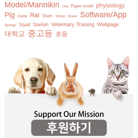
Model/Mannikin
physiology
Paper model
Owl
Software/App
Pig
Rat
Shark
Rabbit
Sheep
Snake
Veterinary Training
Webpage
Squid
Starfish
Sponge
중고등
대학교
초등