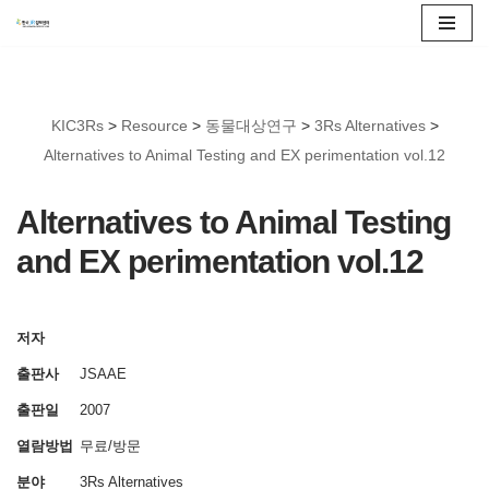
콘
텐
츠
KIC3Rs
>
Resource
>
동물대상연구
>
3Rs Alternatives
>
로
Alternatives to Animal Testing and EX perimentation vol.12
건
너
Alternatives to Animal Testing
뛰
and EX perimentation vol.12
기
저자
출판사
JSAAE
출판일
2007
열람방법
무료/방문
분야
3Rs Alternatives