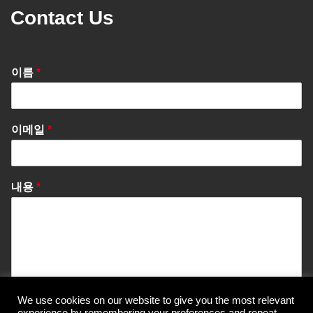
Contact Us
이름
*
이메일
*
내용
*
We use cookies on our website to give you the most relevant
Send Message