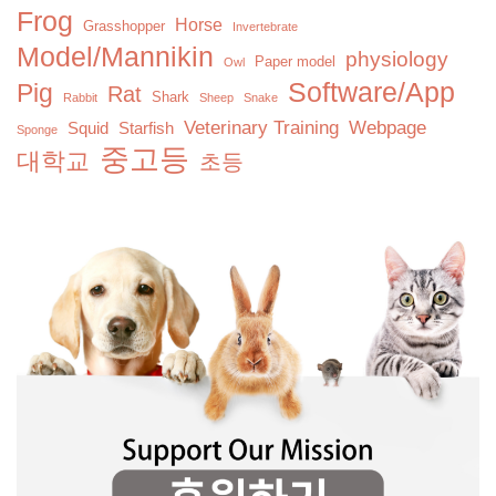
Frog
Horse
Grasshopper
Invertebrate
Model/Mannikin
physiology
Paper model
Owl
Software/App
Pig
Rat
Shark
Rabbit
Sheep
Snake
Veterinary Training
Webpage
Squid
Starfish
Sponge
중고등
대학교
초등