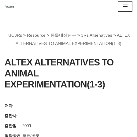
콘
텐
츠
KIC3Rs
>
Resource
>
동물대상연구
>
3Rs Alternatives
>
ALTEX
로
ALTERNATIVES TO ANIMAL EXPERIMENTATION(1-3)
건
너
ALTEX ALTERNATIVES TO
뛰
ANIMAL
기
EXPERIMENTATION(1-3)
저자
출판사
출판일
2009
열람방법
무료/방문