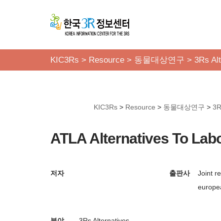
콘
텐
츠
KIC3Rs
>
Resource
>
동물대상연구
>
3Rs Alt
로
건
너
KIC3Rs
>
Resource
>
동물대상연구
>
3R
뛰
기
ATLA Alternatives To Lab
저자
출판사
Joint r
europe
분야
3Rs Alternatives