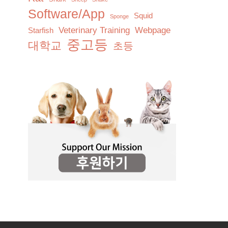
Software/App
Squid
Sponge
Veterinary Training
Webpage
Starfish
중고등
대학교
초등