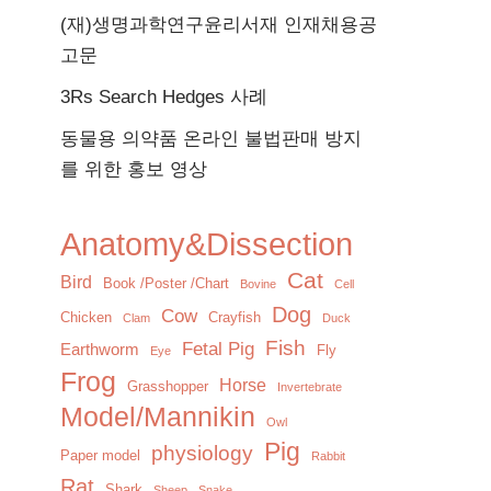
(재)생명과학연구윤리서재 인재채용공
고문
3Rs Search Hedges 사례
동물용 의약품 온라인 불법판매 방지
를 위한 홍보 영상
Anatomy&Dissection
Cat
Bird
Book /Poster /Chart
Bovine
Cell
Dog
Cow
Chicken
Crayfish
Clam
Duck
Fish
Fetal Pig
Earthworm
Fly
Eye
Frog
Horse
Grasshopper
Invertebrate
Model/Mannikin
Owl
Pig
physiology
Paper model
Rabbit
Rat
Shark
Sheep
Snake