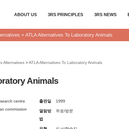
ABOUT US
3RS PRINCIPLES
3RS NEWS
ernatives
>
ATLA Alternatives To Laboratory Animals
s Alternatives
>
ATLA Alternatives To Laboratory Animals
oratory Animals
esearch centre
출판일
1999
an commission
열람방
무료/방문
법
유형
도서/학술지