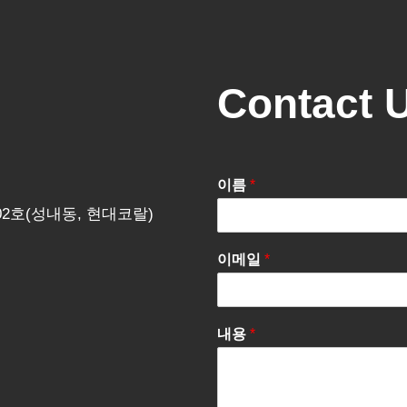
Contact 
이름
*
202호(성내동, 현대코랄)
이메일
*
내용
*