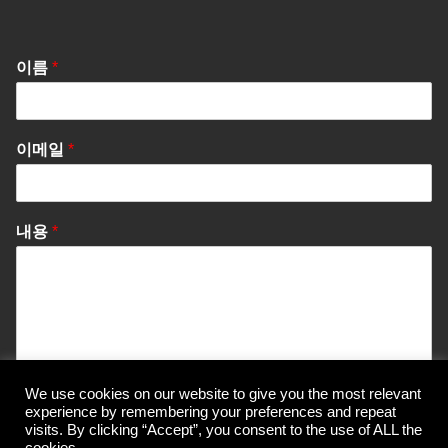
이름
*
이메일
*
내용
*
We use cookies on our website to give you the most relevant
Send Message
experience by remembering your preferences and repeat
visits. By clicking “Accept”, you consent to the use of ALL the