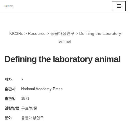
콘
텐
츠
KIC3Rs
>
Resource
>
동물대상연구
>
Defining the laboratory
로
animal
건
너
Defining the laboratory animal
뛰
기
저자
?
출판사
National Academy Press
출판일
1971
열람방법
무료/방문
분야
동물대상연구