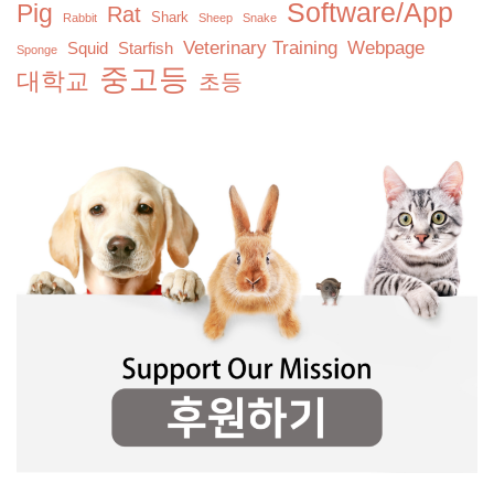
Software/App
Pig
Rat
Shark
Rabbit
Sheep
Snake
Veterinary Training
Webpage
Squid
Starfish
Sponge
중고등
대학교
초등