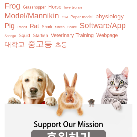
Frog
Horse
Grasshopper
Invertebrate
Model/Mannikin
physiology
Paper model
Owl
Software/App
Pig
Rat
Shark
Rabbit
Sheep
Snake
Veterinary Training
Webpage
Squid
Starfish
Sponge
중고등
대학교
초등