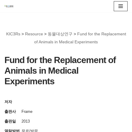
콘
텐
츠
KIC3Rs
>
Resource
>
동물대상연구
>
Fund for the Replacement
로
of Animals in Medical Experiments
건
너
Fund for the Replacement of
뛰
Animals in Medical
기
Experiments
저자
출판사
Frame
출판일
2013
열람방법
무료/방문