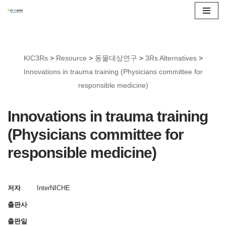
콘
텐
츠
KIC3Rs
>
Resource
>
동물대상연구
>
3Rs Alternatives
>
로
Innovations in trauma training (Physicians committee for
건
responsible medicine)
너
뛰
Innovations in trauma training
기
(Physicians committee for
responsible medicine)
저자
InterNICHE
출판사
출판일