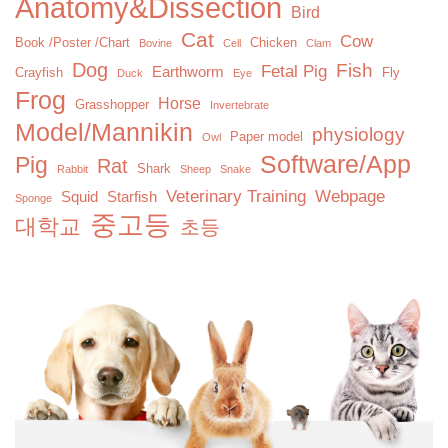
Anatomy&Dissection
Bird
Cat
Cow
Book /Poster /Chart
Chicken
Bovine
Cell
Clam
Dog
Fish
Fetal Pig
Earthworm
Crayfish
Fly
Duck
Eye
Frog
Horse
Grasshopper
Invertebrate
Model/Mannikin
physiology
Paper model
Owl
Software/App
Pig
Rat
Shark
Rabbit
Sheep
Snake
Veterinary Training
Webpage
Squid
Starfish
Sponge
중고등
대학교
초등