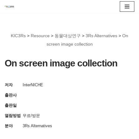
콘
텐
츠
KIC3Rs
>
Resource
>
동물대상연구
>
3Rs Alternatives
>
On
로
screen image collection
건
너
On screen image collection
뛰
기
저자
InterNICHE
출판사
출판일
열람방법
무료/방문
분야
3Rs Alternatives