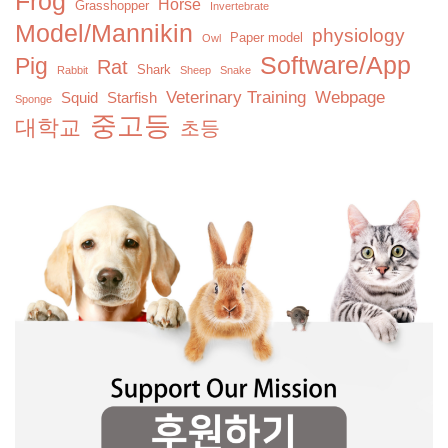
Frog
Horse
Grasshopper
Invertebrate
Model/Mannikin
physiology
Paper model
Owl
Software/App
Pig
Rat
Shark
Rabbit
Sheep
Snake
Veterinary Training
Webpage
Squid
Starfish
Sponge
중고등
대학교
초등