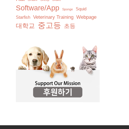
Software/App
Squid
Sponge
Veterinary Training
Webpage
Starfish
중고등
대학교
초등