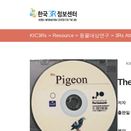
콘
텐
츠
KIC3Rs
>
Resource
>
동물대상연구
>
3Rs Alt
로
건
너
KI
뛰
기
The
저자
출판일
분야