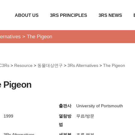
ABOUT US
3RS PRINCIPLES
3RS NEWS
ernatives
>
The Pigeon
C3Rs
>
Resource
>
동물대상연구
>
3Rs Alternatives
>
The Pigeon
 Pigeon
출판사
University of Portsmouth
1999
열람방
무료/방문
법
3Rs Alternatives
세부분
조류
해부