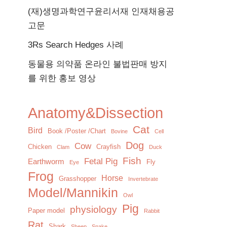
(재)생명과학연구윤리서재 인재채용공
고문
3Rs Search Hedges 사례
동물용 의약품 온라인 불법판매 방지
를 위한 홍보 영상
Anatomy&Dissection
Cat
Bird
Book /Poster /Chart
Bovine
Cell
Dog
Cow
Chicken
Crayfish
Clam
Duck
Fish
Fetal Pig
Earthworm
Fly
Eye
Frog
Horse
Grasshopper
Invertebrate
Model/Mannikin
Owl
Pig
physiology
Paper model
Rabbit
Rat
Shark
Sheep
Snake