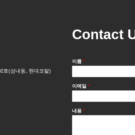
Contact 
이름
*
202호(성내동, 현대코랄)
이메일
*
내용
*