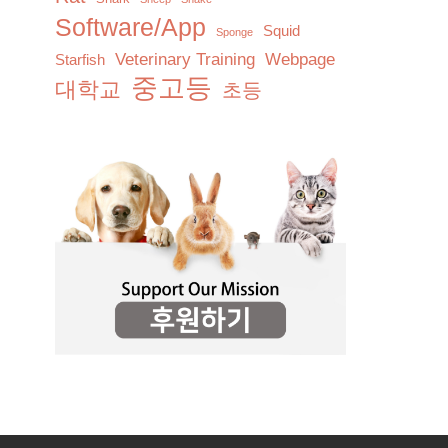
Software/App
Squid
Sponge
Veterinary Training
Webpage
Starfish
중고등
대학교
초등