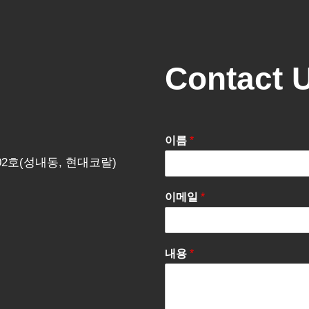
Contact 
이름
*
202호(성내동, 현대코랄)
이메일
*
내용
*