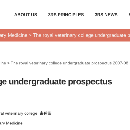
ABOUT US
3RS PRINCIPLES
3RS NEWS
nary Medicine
>
The royal veterinary college undergraduate 
cine
>
The royal veterinary college undergraduate prospectus 2007-08
ege undergraduate prospectus
al veterinary college
출판일
ary Medicine