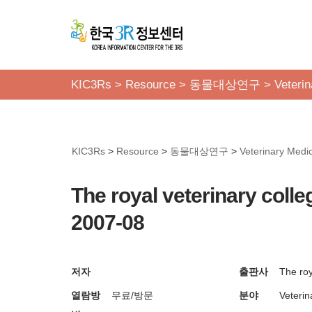
콘
텐
츠
KIC3Rs
>
Resource
>
동물대상연구
>
Veteri
로
건
너
KIC3Rs
>
Resource
>
동물대상연구
>
Veterinary Medi
뛰
기
The royal veterinary coll
2007-08
저자
출판사
The roy
열람방
무료/방문
분야
Veterin