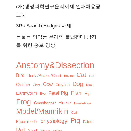
(재)생명과학연구윤리서재 인재채용공
고문
3Rs Search Hedges 사례
동물용 의약품 온라인 불법판매 방지
를 위한 홍보 영상
Anatomy&Dissection
Cat
Bird
Book /Poster /Chart
Bovine
Cell
Dog
Cow
Chicken
Crayfish
Clam
Duck
Fish
Fetal Pig
Earthworm
Fly
Eye
Frog
Horse
Grasshopper
Invertebrate
Model/Mannikin
Owl
Pig
physiology
Paper model
Rabbit
Rat
Shark
Sheep
Snake