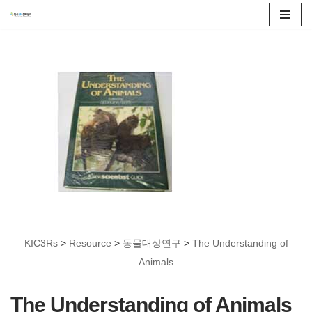
콘
텐
츠
로
건
너
뛰
기
KIC3Rs
>
Resource
>
동물대상연구
>
The Understanding of
Animals
The Understanding of Animals