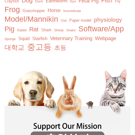
Dog
Fish
Fetal Pig
Earthworm
Crayfish
Fly
Duck
Eye
Frog
Horse
Grasshopper
Invertebrate
Model/Mannikin
physiology
Paper model
Owl
Software/App
Pig
Rat
Shark
Rabbit
Sheep
Snake
Veterinary Training
Webpage
Squid
Starfish
Sponge
중고등
대학교
초등